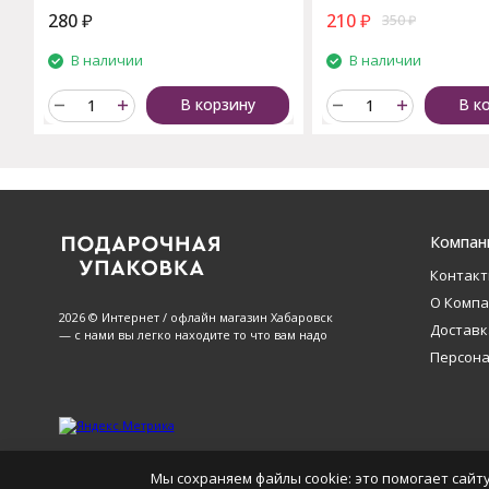
280
₽
210
₽
350
₽
В наличии
В наличии
В корзину
В к
Компан
Контак
О Комп
2026 © Интернет / офлайн магазин Хабаровск
Доставк
— с нами вы легко находите то что вам надо
Персон
Мы сохраняем файлы cookie: это помогает сайту