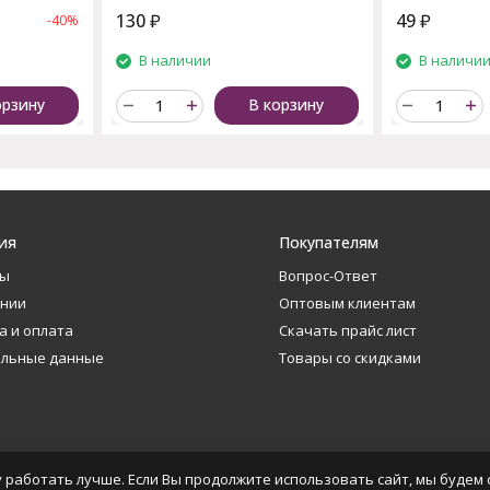
130
₽
49
₽
-40%
В наличии
В наличи
орзину
В корзину
ия
Покупателям
ты
Вопрос-Ответ
ании
Оптовым клиентам
а и оплата
Скачать прайс лист
альные данные
Товары со скидками
 работать лучше. Если Вы продолжите использовать сайт, мы будем с