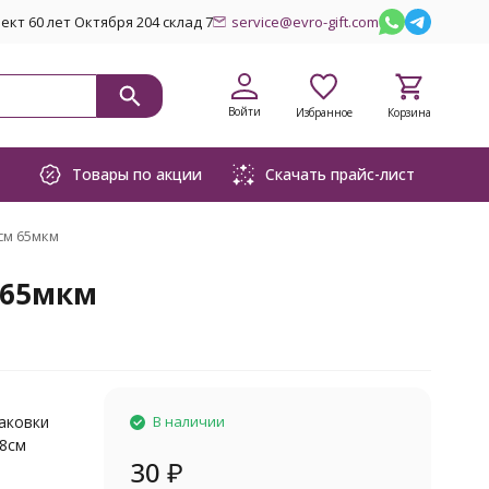
кт 60 лет Октября 204 склад 7
service@evro-gift.com
Войти
Избранное
Корзина
Товары по акции
Скачать прайс-лист
см 65мкм
 65мкм
паковки
В наличии
58см
30
₽