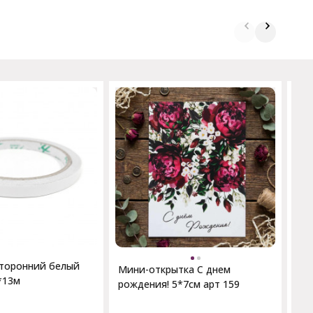
Отк
Да
10
сторонний белый
Мини-открытка С днем
*13м
рождения! 5*7см арт 159