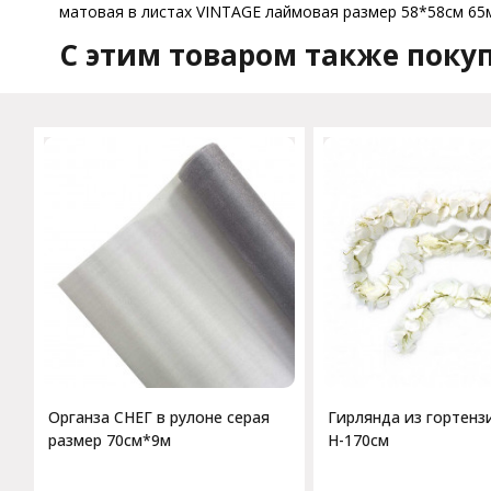
матовая в листах VINTAGE лаймовая размер 58*58см 65м
C этим товаром также поку
Органза СНЕГ в рулоне серая
Гирлянда из гортенз
размер 70см*9м
H-170см