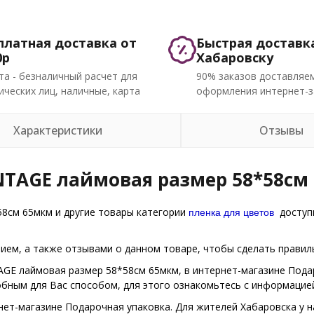
платная доставка от
Быстрая доставк
0р
Хабаровску
та - безналичный расчет для
90% заказов доставляем
ческих лиц, наличные, карта
оформления интернет-з
Характеристики
Отзывы
NTAGE лаймовая размер 58*58см
пленка для цветов
58см 65мкм и другие товары категории
доступн
ем, а также отзывами о данном товаре, чтобы сделать правиль
TAGE лаймовая размер 58*58см 65мкм, в интернет-магазине Пода
обным для Вас способом, для этого ознакомьтесь с информацие
нет-магазине Подарочная упаковка. Для жителей Хабаровска у н