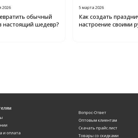
я 2026
5 марта 2026
ревратить обычный
Как создать праздни
 в настоящий шедевр?
настроение своими р
телям
Вопрос-Ответ
ты
Оптовым клиентам
ании
Скачать прайс лист
а и оплата
Товары со скидками