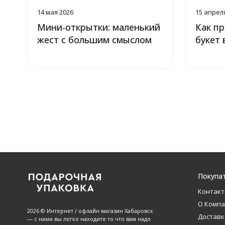
14 мая 2026
15 апрел
Мини-открытки: маленький
Как п
жест с большим смыслом
букет
Покупа
Контак
О Комп
2026 © Интернет / офлайн магазин Хабаровск
Доставк
— с нами вы легко находите то что вам надо