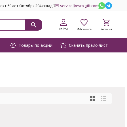
кт 60 лет Октября 204 склад 7
service@evro-gift.com
Войти
Избранное
Корзина
Товары по акции
Скачать прайс-лист