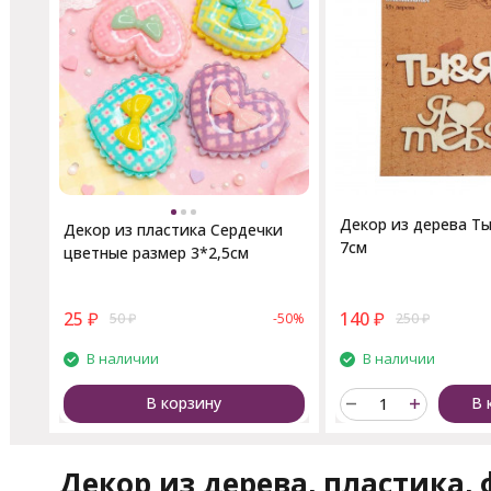
Декор из дерева Ты
Декор из пластика Сердечки
7см
цветные размер 3*2,5см
25
₽
140
₽
50
₽
-50%
250
₽
В наличии
В наличии
В корзину
В 
Декор из дерева, пластика, 