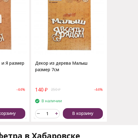
 и Я размер
Декор из дерева Малыш
размер 7см
140
₽
-44%
250
₽
-44%
В наличии
корзину
В корзину
фетра в Хабаровске