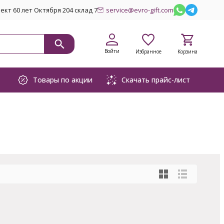
кт 60 лет Октября 204 склад 7
service@evro-gift.com
Войти
Избранное
Корзина
Товары по акции
Скачать прайс-лист