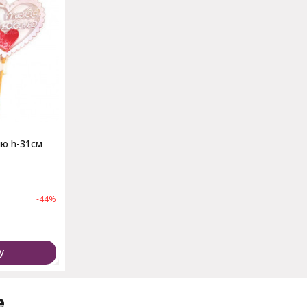
лю h-31см
-44%
у
е