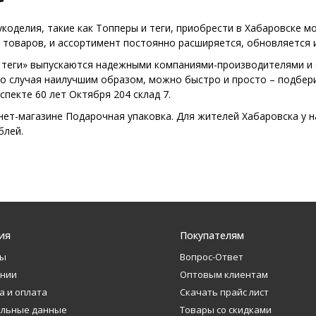
оделия, такие как Топперы и теги, приобрести в Хабаровске мо
 товаров, и ассортимент постоянно расширяется, обновляется 
и теги» выпускаются надежными компаниями-производителями и
го случая наилучшим образом, можно быстро и просто – подбер
спекте 60 лет Октября 204 склад 7.
рнет-магазине Подарочная упаковка. Для жителей Хабаровска у н
блей.
ия
Покупателям
ты
Вопрос-Ответ
ании
Оптовым клиентам
а и оплата
Скачать прайс лист
альные данные
Товары со скидками