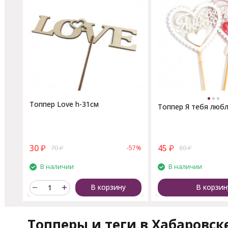
Топпер Love h-31см
Топпер Я тебя люб
30
₽
45
₽
70
₽
-57%
80
₽
В наличии
В наличии
В корзину
В корзин
Топперы и теги в Хабаровск