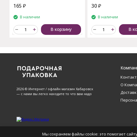
165
₽
30
₽
В наличии
В наличии
В корзину
В к
Компан
Контак
О Комп
2026 © Интернет / офлайн магазин Хабаровск
Доставк
— с нами вы легко находите то что вам надо
Персон
Мы сохраняем файлы cookie: это помогает сайту