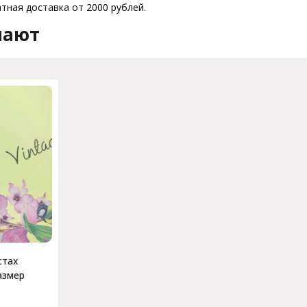
атная доставка от 2000 рублей.
пают
стах
азмер