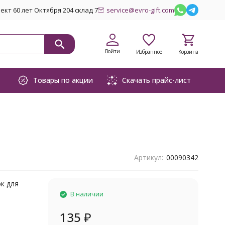
кт 60 лет Октября 204 склад 7
service@evro-gift.com
Войти
Избранное
Корзина
Товары по акции
Скачать прайс-лист
Артикул:
00090342
к для
В наличии
135
₽