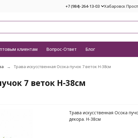
+7 (984)-264-13-03
Хабаровск Проспе
птовым клиентам
Вопрос-Ответ
Блог
ва
Трава искусственная Осока пучок 7 веток H-38см
учок 7 веток H-38см
Трава искусственная Осока пучо
декора. H-38см