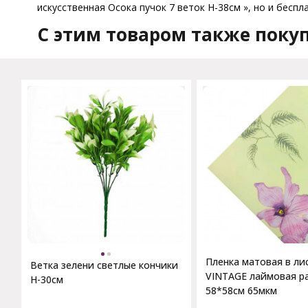
искусственная Осока пучок 7 веток H-38см », но и беспл
C этим товаром также поку
Пленка матовая в ли
Ветка зелени светлые кончики
VINTAGE лаймовая р
H-30см
58*58см 65мкм