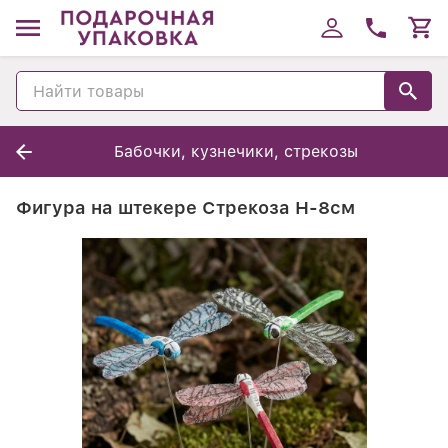
Бабочки, кузнечики, стрекозы
Фигура на штекере Стрекоза Н-8см