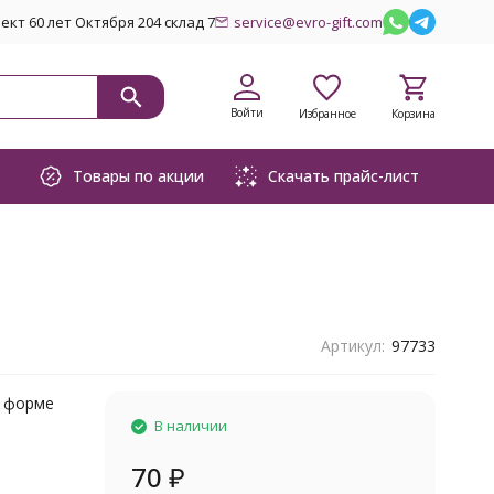
кт 60 лет Октября 204 склад 7
service@evro-gift.com
Войти
Избранное
Корзина
Товары по акции
Скачать прайс-лист
Артикул:
97733
в форме
В наличии
70
₽