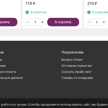
110
₽
210
₽
В наличии
В наличи
орзину
В корзину
ия
Покупателям
ты
Вопрос-Ответ
ании
Оптовым клиентам
а и оплата
Скачать прайс лист
альные данные
Товары со скидками
 работать лучше. Если Вы продолжите использовать сайт, мы будем с