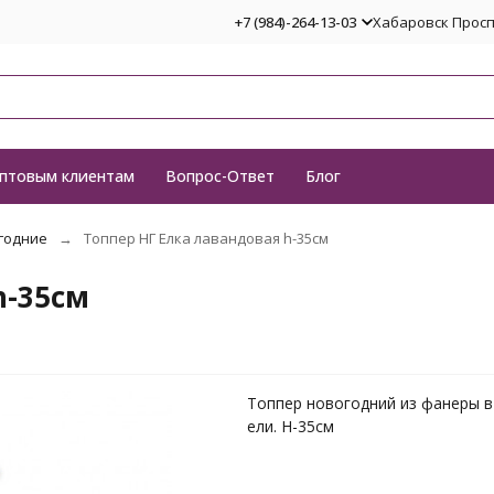
+7 (984)-264-13-03
Хабаровск Проспе
птовым клиентам
Вопрос-Ответ
Блог
годние
Топпер НГ Елка лавандовая h-35см
h-35см
Топпер новогодний из фанеры 
ели. H-35см