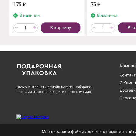
175
₽
75
₽
В наличии
В наличии
В корзину
В к
Компан
Контак
О Комп
2026 © Интернет / офлайн магазин Хабаровск
Доставк
— с нами вы легко находите то что вам надо
Персон
Мы сохраняем файлы cookie: это помогает сайту