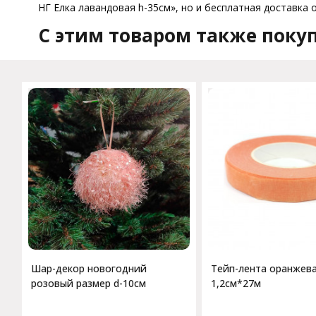
НГ Елка лавандовая h-35см», но и бесплатная доставка о
C этим товаром также поку
Шар-декор новогодний
Тейп-лента оранжев
розовый размер d-10см
1,2см*27м