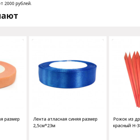
т 2000 рублей.
пают
ая размер
Лента атласная синяя размер
Рожок из д
2,5см*23м
красный H-3