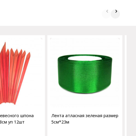
Лен
ра
ревесного шпона
Лента атласная зеленая размер
8см уп 12шт
5см*23м