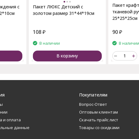
Пакет крафт
ждения с
Пакет ЛЮКС Детский с
тканевой ру
2*10см
золотом размер 31*44*19см
25*25*25см
108
₽
90
₽
В наличии
В наличи
В корзину
ия
Покупателям
ты
Вопрос-Ответ
ании
Оптовым клиентам
а и оплата
Скачать прайс лист
альные данные
Товары со скидками