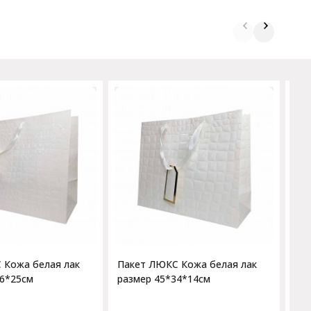
Па
ра
 Кожа белая лак
Пакет ЛЮКС Кожа белая лак
46*25см
размер 45*34*14см