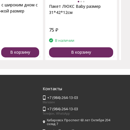
 с широким дном с
Пакет ЛЮКС Baby размер
чкой размер
31*42*12см
75
₽
57
и
В наличии
В корзину
В корзину
Контакты
+7 (984)-264-13-03
Магазин
+7 (984)-264-13-03
Телефон, WhatsApp
Хабаровск Проспект 60 лет Октября 204
склад 7