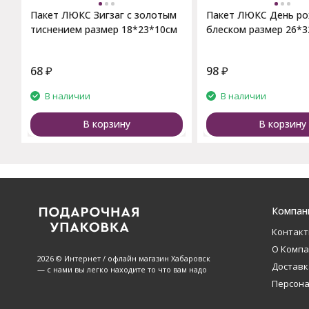
Пакет ЛЮКС Зигзаг с золотым
Пакет ЛЮКС День ро
тиснением размер 18*23*10см
блеском размер 26*3
68
₽
98
₽
В наличии
В наличии
В корзину
В корзину
Компан
Контак
О Комп
2026 © Интернет / офлайн магазин Хабаровск
Доставк
— с нами вы легко находите то что вам надо
Персон