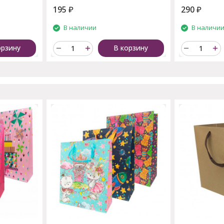
195
₽
290
₽
В наличии
В наличи
орзину
В корзину
пают