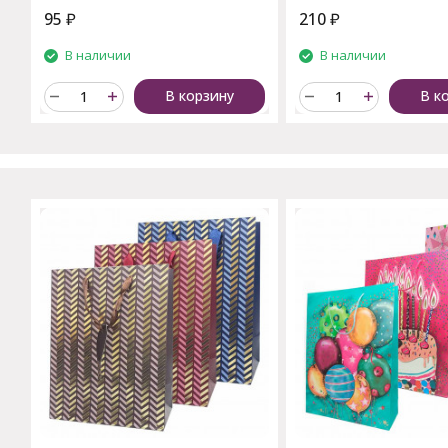
95
₽
210
₽
В наличии
В наличии
В корзину
В к
C этим товаром также поку