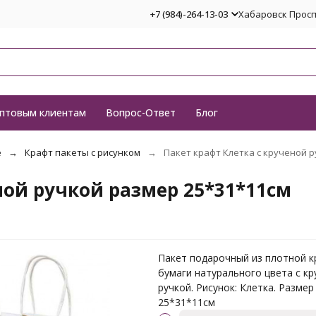
+7 (984)-264-13-03
Хабаровск Проспе
птовым клиентам
Вопрос-Ответ
Блог
е
Крафт пакеты с рисунком
Пакет крафт Клетка с крученой р
ной ручкой размер 25*31*11см
Пакет подарочный из плотной к
бумаги натурального цвета с к
ручкой. Рисунок: Клетка. Размер
25*31*11см