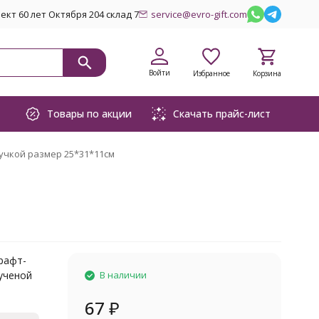
кт 60 лет Октября 204 склад 7
service@evro-gift.com
Войти
Избранное
Корзина
Товары по акции
Скачать прайс-лист
учкой размер 25*31*11см
рафт-
рученой
В наличии
67
₽