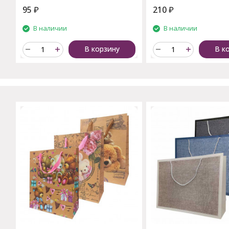
95
₽
210
₽
В наличии
В наличии
В корзину
В к
C этим товаром также поку