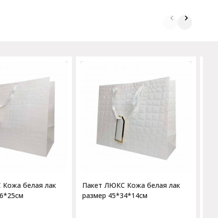
Па
ра
 Кожа белая лак
Пакет ЛЮКС Кожа белая лак
46*25см
размер 45*34*14см