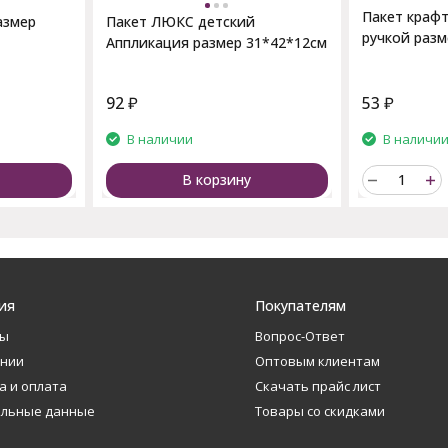
Пакет крафт
азмер
Пакет ЛЮКС детский
ручкой разм
Аппликация размер 31*42*12см
92
₽
53
₽
В наличии
В наличи
В корзину
ия
Покупателям
ты
Вопрос-Ответ
ании
Оптовым клиентам
а и оплата
Скачать прайс лист
альные данные
Товары со скидками