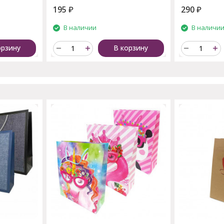
195
₽
290
₽
В наличии
В наличи
орзину
В корзину
пают