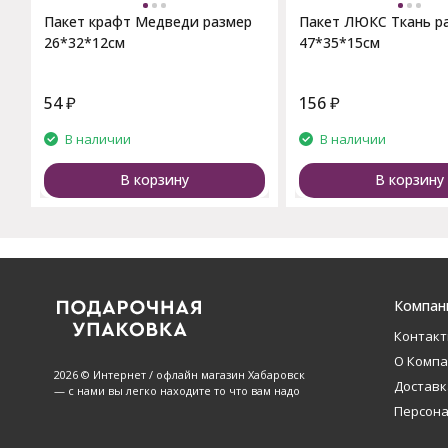
Пакет крафт Медведи размер
Пакет ЛЮКС Ткань р
26*32*12см
47*35*15см
54
₽
156
₽
В наличии
В наличии
В корзину
В корзину
Компан
Контак
О Комп
2026 © Интернет / офлайн магазин Хабаровск
Доставк
— с нами вы легко находите то что вам надо
Персон