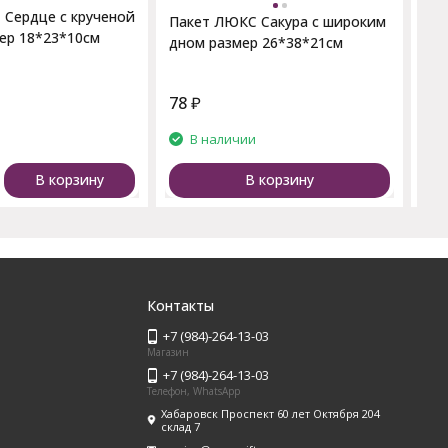
 Сердце с крученой
Пакет ЛЮКС Сакура с широким
ер 18*23*10см
дном размер 26*38*21см
78
₽
68
и
В наличии
В корзину
В корзину
Контакты
+7 (984)-264-13-03
Магазин
+7 (984)-264-13-03
Телефон, WhatsApp
Хабаровск Проспект 60 лет Октября 204
склад 7