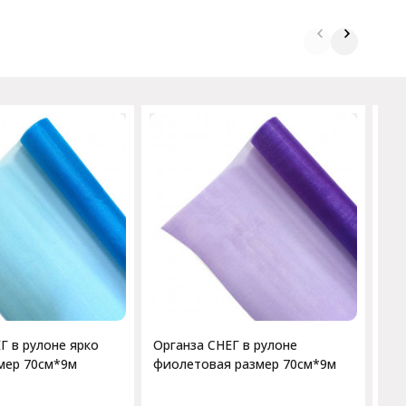
Те
Н-2
Г в рулоне ярко
Органза СНЕГ в рулоне
мер 70см*9м
фиолетовая размер 70см*9м