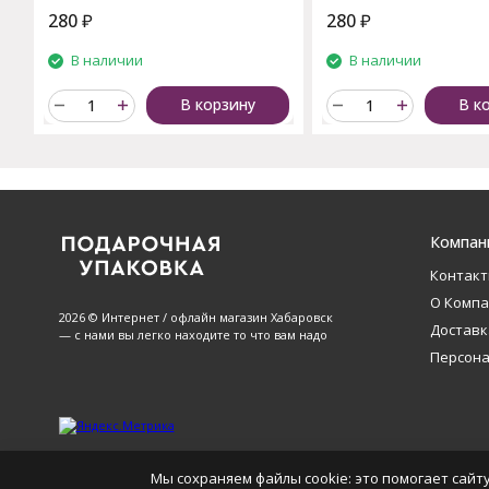
280
₽
280
₽
В наличии
В наличии
В корзину
В к
Компан
Контак
О Комп
2026 © Интернет / офлайн магазин Хабаровск
Доставк
— с нами вы легко находите то что вам надо
Персон
Мы сохраняем файлы cookie: это помогает сайту