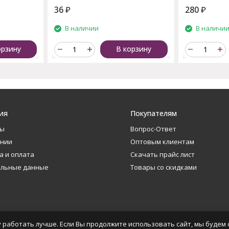
36
₽
280
₽
В наличии
В наличи
орзину
В корзину
ия
Покупателям
ты
Вопрос-Ответ
ании
Оптовым клиентам
а и оплата
Скачать прайс лист
альные данные
Товары со скидками
 работать лучше. Если Вы продолжите использовать сайт, мы будем с