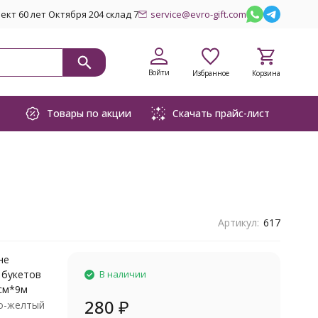
кт 60 лет Октября 204 склад 7
service@evro-gift.com
Войти
Избранное
Корзина
Товары по акции
Скачать прайс-лист
Артикул:
617
не
 букетов
В наличии
0см*9м
280
₽
о-желтый