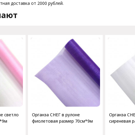
тная доставка от 2000 рублей.
пают
не светло
Органза СНЕГ в рулоне
Органза СНЕ
м*9м
фиолетовая размер 70см*9м
сиреневая р