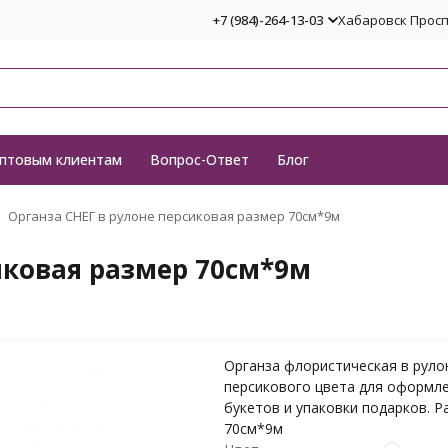
+7 (984)-264-13-03
Хабаровск Проспе
птовым клиентам
Вопрос-Ответ
Блог
Органза СНЕГ в рулоне персиковая размер 70см*9м
иковая размер 70см*9м
Органза флористическая в руло
персикового цвета для оформл
букетов и упаковки подарков. Р
70см*9м