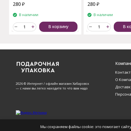
280
₽
280
₽
В наличии
В наличии
В корзину
В к
Компан
Контак
О Комп
2026 © Интернет / офлайн магазин Хабаровск
Доставк
— с нами вы легко находите то что вам надо
Персон
Мы сохраняем файлы cookie: это помогает сайту