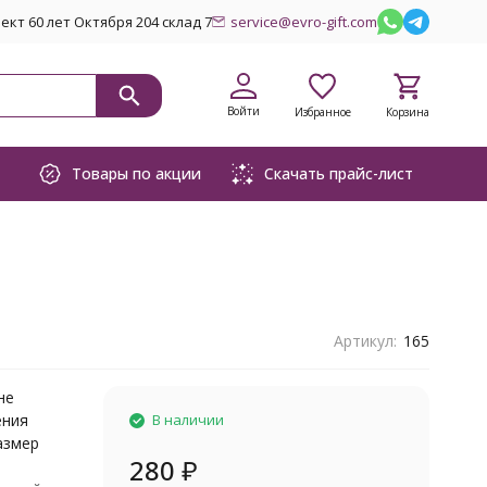
кт 60 лет Октября 204 склад 7
service@evro-gift.com
Войти
Избранное
Корзина
Товары по акции
Скачать прайс-лист
Артикул:
165
не
ения
В наличии
азмер
280
₽