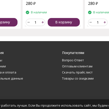
280
₽
280
₽
В наличии
В наличи
орзину
В корзину
ия
Покупателям
ты
Вопрос-Ответ
ании
Оптовым клиентам
а и оплата
Скачать прайс лист
альные данные
Товары со скидками
 работать лучше. Если Вы продолжите использовать сайт, мы будем с