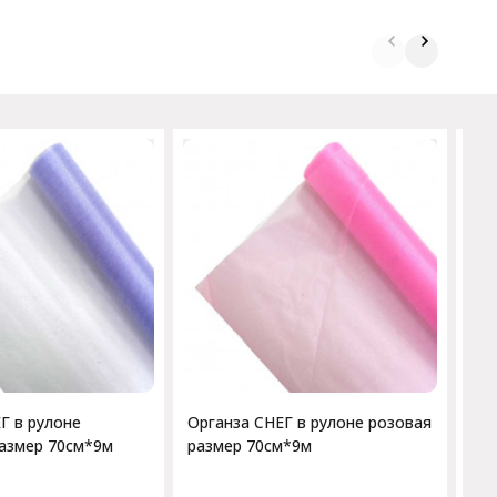
Орг
гол
Г в рулоне
Органза СНЕГ в рулоне розовая
азмер 70см*9м
размер 70см*9м