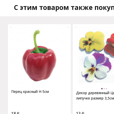
C этим товаром также поку
Перец красный H-5см
Декор деревянный Ц
липучке размер 3,5см
18
₽
13
₽