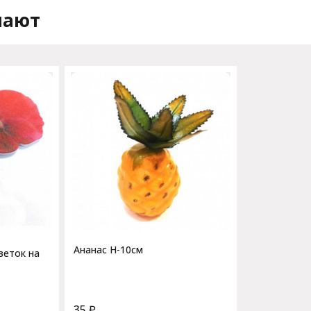
пают
Ананас Н-10см
веток на
35
₽