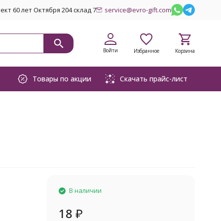
кт 60 лет Октября 204 склад 7
service@evro-gift.com
Войти
Избранное
Корзина
Товары по акции
Скачать прайс-лист
В наличии
18
₽