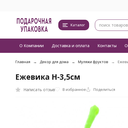
Каталог
О Компании
Доставка и оплата
Контакты
О
Главная
Декор для дома
Муляжи фруктов
Ежеви
Ежевика H-3,5см
Написать отзыв
В избранное
Поделиться