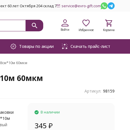
кт 60 лет Октября 204 склад 7
service@evro-gift.com
Войти
Избранное
Корзина
Товары по акции
Скачать прайс-лист
58см*10м 60мкм
*10м 60мкм
Артикул:
98159
паковки
В наличии
м*10м
345
₽
вый