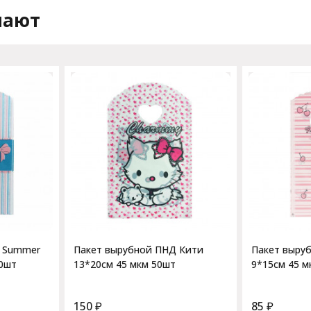
пают
 Summer
Пакет вырубной ПНД Кити
Пакет выру
50шт
13*20см 45 мкм 50шт
9*15см 45 м
150
₽
85
₽