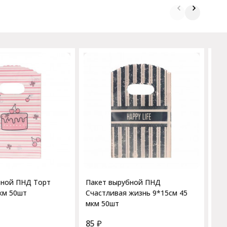
Па
9*1
бной ПНД Торт
Пакет вырубной ПНД
км 50шт
Счастливая жизнь 9*15см 45
мкм 50шт
85
₽
85