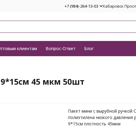
+7 (984)-264-13-03
Хабаровск Проспе
птовым клиентам
Вопрос-Ответ
Блог
9*15см 45 мкм 50шт
Пакет мини с вырубной ручкой 
полиэтилена низкого давления 
9*15см плотность 45мкм