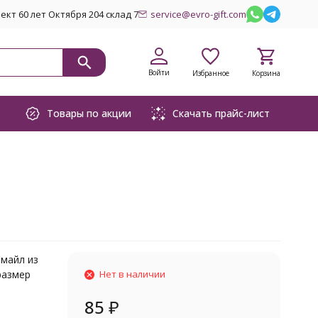
кт 60 лет Октября 204 склад 7
service@evro-gift.com
Войти
Избранное
Корзина
Товары по акции
Скачать прайс-лист
Смайл из
размер
Нет в наличии
85
₽