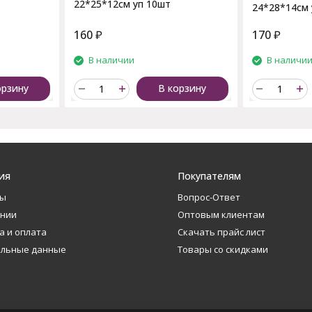
22*25*12см уп 10шт
24*28*14см 
160
₽
170
₽
В наличии
В наличи
орзину
В корзину
ия
Покупателям
ты
Вопрос-Ответ
ании
Оптовым клиентам
а и оплата
Скачать прайс лист
альные данные
Товары со скидками