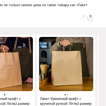
с не только низкие цены на такие товары как «Пакет
Па
асс
жный крафт с
Пакет бумажный крафт с
кой 70г/м2 размер
крученой ручкой 70г/м2 размер