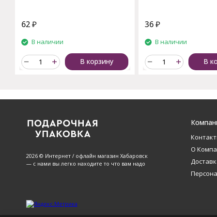
62
₽
36
₽
В наличии
В наличии
В корзину
В к
Компан
Контак
О Комп
2026 © Интернет / офлайн магазин Хабаровск
Доставк
— с нами вы легко находите то что вам надо
Персон