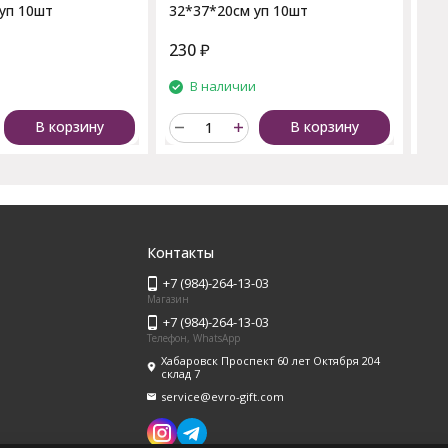
уп 10шт
32*37*20см уп 10шт
230
₽
65
и
В наличии
В корзину
В корзину
Контакты
+7 (984)-264-13-03
Магазин
+7 (984)-264-13-03
Телефон, WhatsApp
Хабаровск Проспект 60 лет Октября 204
склад 7
service@evro-gift.com