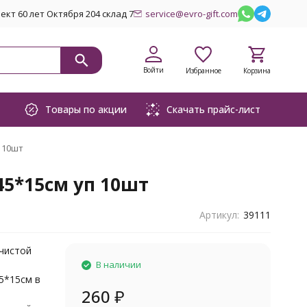
кт 60 лет Октября 204 склад 7
service@evro-gift.com
Войти
Избранное
Корзина
Товары по акции
Скачать прайс-лист
 10шт
45*15см уп 10шт
Артикул:
39111
 чистой
В наличии
5*15см в
260
₽