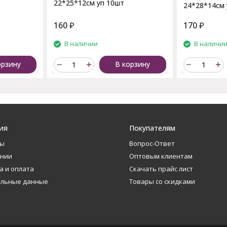
22*25*12см уп 10шт
24*28*14см 
160
₽
170
₽
В наличии
В наличи
орзину
В корзину
ия
Покупателям
ты
Вопрос-Ответ
ании
Оптовым клиентам
а и оплата
Скачать прайс лист
альные данные
Товары со скидками