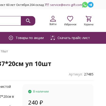
кт 60 лет Октября 204 склад 7
service@evro-gift.com
Войти
Избранное
Корзина
Товары по акции
Скачать прайс-лист
 10шт
37*20см уп 10шт
Артикул:
27485
 чистой
В наличии
7*20см в
240
₽