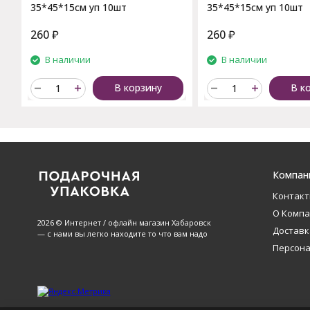
35*45*15см уп 10шт
35*45*15см уп 10шт
260
₽
260
₽
В наличии
В наличии
В корзину
В к
Компан
Контак
О Комп
2026 © Интернет / офлайн магазин Хабаровск
Доставк
— с нами вы легко находите то что вам надо
Персон