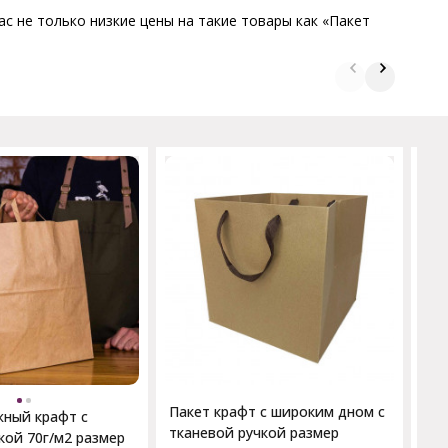
с не только низкие цены на такие товары как «Пакет
Па
кру
26*
Пакет крафт с широким дном с
жный крафт с
тканевой ручкой размер
кой 70г/м2 размер