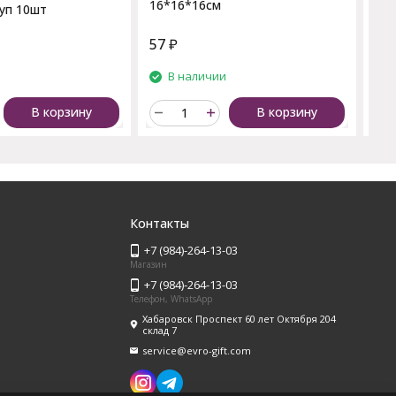
16*16*16см
уп 10шт
57
₽
21
и
В наличии
В корзину
В корзину
Контакты
+7 (984)-264-13-03
Магазин
+7 (984)-264-13-03
Телефон, WhatsApp
Хабаровск Проспект 60 лет Октября 204
склад 7
service@evro-gift.com