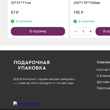
25*31*11см
250*170*100мм
67
₽
105
₽
В наличии
В наличии
В корзину
В к
Компан
Контак
О Комп
2026 © Интернет / офлайн магазин Хабаровск
Доставк
— с нами вы легко находите то что вам надо
Персон