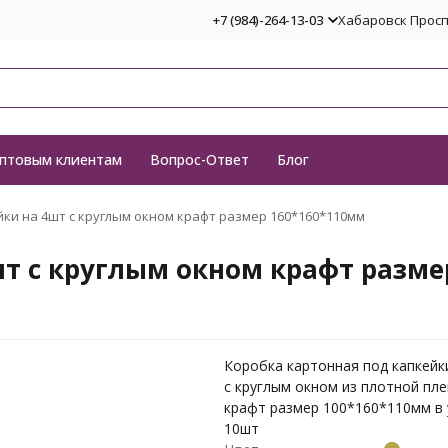
+7 (984)-264-13-03
Хабаровск Проспе
птовым клиентам
Вопрос-Ответ
Блог
ки на 4шт с круглым окном крафт размер 160*160*110мм
шт с круглым окном крафт разме
Коробка картонная под капкейк
с круглым окном из плотной пле
крафт размер 100*160*110мм в 
10шт