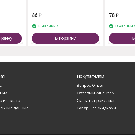
86
₽
78
₽
В наличии
В наличи
орзину
В корзину
В
ия
Покупателям
ты
Вопрос-Ответ
ании
Оптовым клиентам
а и оплата
Скачать прайс лист
альные данные
Товары со скидками