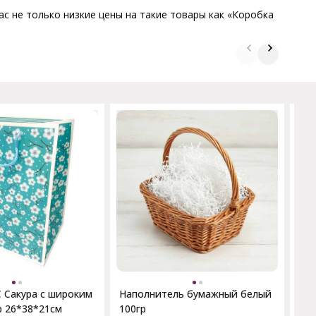
ас не только низкие цены на такие товары как «Коробка
Ко
150
20
 Сакура с широким
Наполнитель бумажный белый
р 26*38*21см
100гр