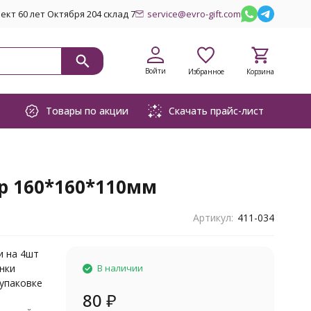
кт 60 лет Октября 204 склад 7
service@evro-gift.com
Войти
Избранное
Корзина
Товары по акции
Скачать прайс-лист
р 160*160*110мм
Артикул:
411-034
и на 4шт
нки
В наличии
упаковке
80
₽