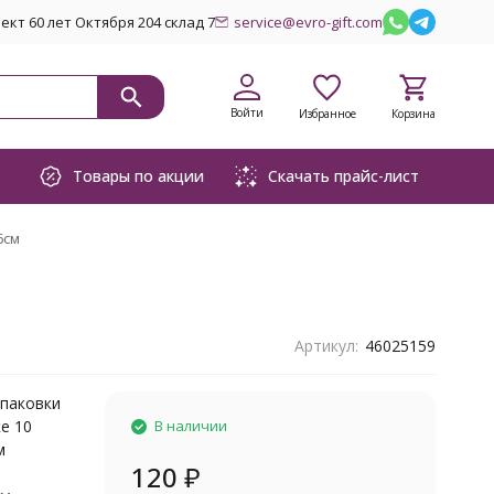
кт 60 лет Октября 204 склад 7
service@evro-gift.com
Войти
Избранное
Корзина
Товары по акции
Скачать прайс-лист
6см
Артикул:
46025159
упаковки
ке 10
В наличии
м
120
₽