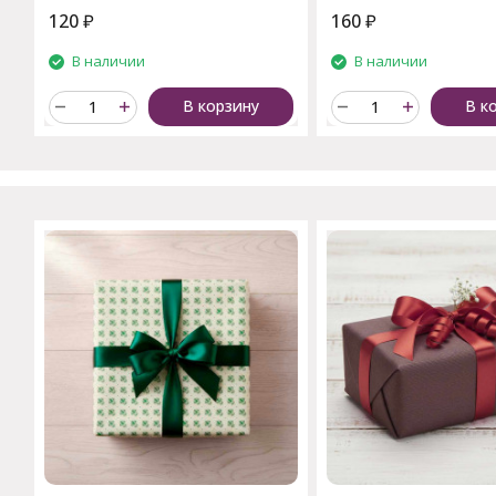
120
₽
160
₽
В наличии
В наличии
В корзину
В к
C этим товаром также поку