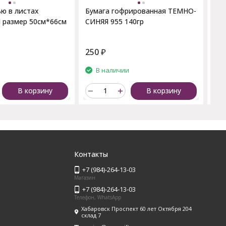
ю в листах
Бумага гофрированная ТЕМНО-
размер 50см*66см
СИНЯЯ 955 140гр
250
₽
35
и
В наличии
В корзину
В корзину
Контакты
+7 (984)-264-13-03
Магазин
+7 (984)-264-13-03
Телефон, WhatsApp
Хабаровск Проспект 60 лет Октября 204
склад 7