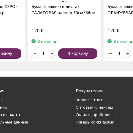
ая СЕРО-
Бумага тишью в листах
Бумага тишь
гр
САЛАТОВАЯ размер 50см*66см
ОРАНЖЕВАЯ 
120
₽
120
₽
В наличии
В наличи
орзину
В корзину
ия
Покупателям
ты
Вопрос-Ответ
ании
Оптовым клиентам
а и оплата
Скачать прайс лист
альные данные
Товары со скидками