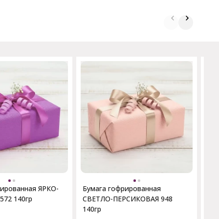
Бум
По
70
рированная ЯРКО-
Бумага гофрированная
572 140гр
СВЕТЛО-ПЕРСИКОВАЯ 948
140гр