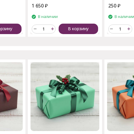
1 650
₽
250
₽
В наличии
В наличи
орзину
В корзину
пают