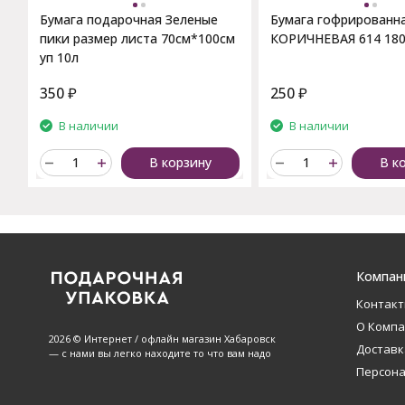
Бумага подарочная Зеленые
Бумага гофрированн
пики размер листа 70см*100см
КОРИЧНЕВАЯ 614 180
уп 10л
350
₽
250
₽
В наличии
В наличии
В корзину
В к
Компан
Контак
О Комп
2026 © Интернет / офлайн магазин Хабаровск
Доставк
— с нами вы легко находите то что вам надо
Персон