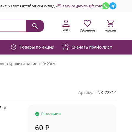
кт 60 лет Октября 204 склад 7
service@evro-gift.com
Войти
Избранное
Корзина
Товары по акции
Скачать прайс-лист
окна Кролики размер 19*23см
Артикул:
NK-22314
3см
В наличии
60
₽