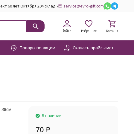
кт 60 лет Октября 204 склад 7
service@evro-gift.com
Войти
Избранное
Корзина
Товары по акции
Скачать прайс-лист
H-38см
В наличии
70
₽