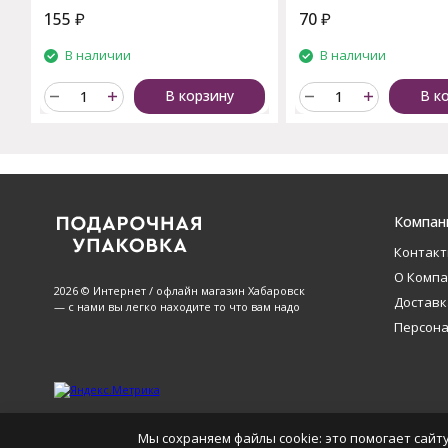
155
₽
70
₽
В наличии
В наличии
В корзину
В к
Компан
Контак
О Комп
2026 © Интернет / офлайн магазин Хабаровск
Доставк
— с нами вы легко находите то что вам надо
Персон
Мы сохраняем файлы cookie: это помогает сайту