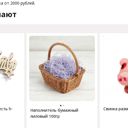
а от 2000 рублей.
пают
сть h-
Свинка разм
Наполнитель бумажный
лиловый 100гр