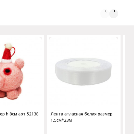
Гно
арт
ер h 8см арт 52138
Лента атласная белая размер
1,5см*23м