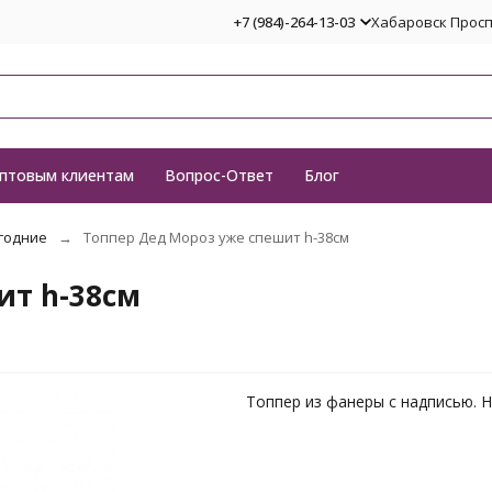
+7 (984)-264-13-03
Хабаровск Проспе
птовым клиентам
Вопрос-Ответ
Блог
годние
Топпер Дед Мороз уже спешит h-38см
ит h-38см
Топпер из фанеры с надписью. 