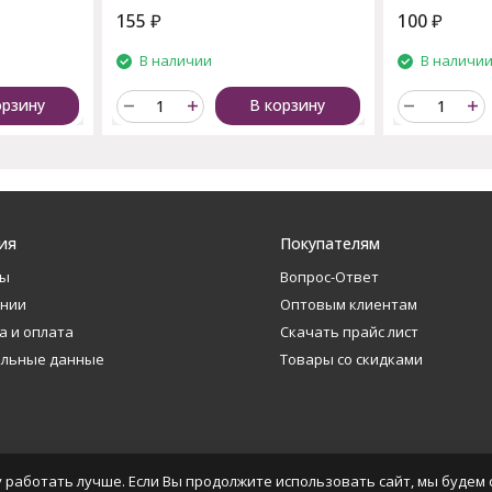
155
₽
100
₽
В наличии
В наличи
орзину
В корзину
ия
Покупателям
ты
Вопрос-Ответ
ании
Оптовым клиентам
а и оплата
Скачать прайс лист
альные данные
Товары со скидками
 работать лучше. Если Вы продолжите использовать сайт, мы будем с