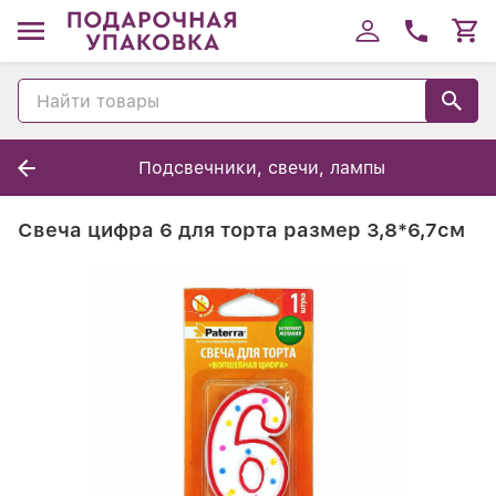
Подсвечники, свечи, лампы
Свеча цифра 6 для торта размер 3,8*6,7см