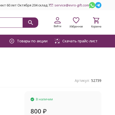
кт 60 лет Октября 204 склад 7
service@evro-gift.com
Войти
Избранное
Корзина
Товары по акции
Скачать прайс-лист
Артикул:
52739
В наличии
800
₽