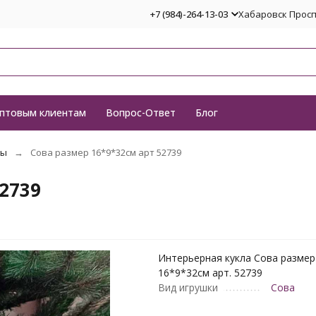
+7 (984)-264-13-03
Хабаровск Проспе
птовым клиентам
Вопрос-Ответ
Блог
мы
Сова размер 16*9*32см арт 52739
2739
Интерьерная кукла Сова размер
16*9*32см арт. 52739
Вид игрушки
Сова