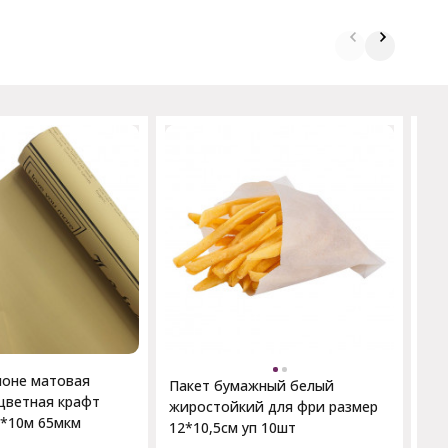
Пак
ра
лоне матовая
Пакет бумажный белый
цветная крафт
жиростойкий для фри размер
м*10м 65мкм
12*10,5см уп 10шт