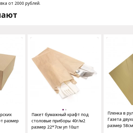
вка от 2000 рублей.
пают
Пленка в ру
ерских
Пакет бумажный крафт под
Газета двух
фт размер
столовые приборы 40г/м2
размер 58с
размер 22*7см уп 10шт