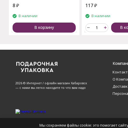
8
₽
117
₽
В наличии
В наличии
В корзину
В к
Компан
Контак
О Комп
2026 © Интернет / офлайн магазин Хабаровск
Доставк
— с нами вы легко находите то что вам надо
Персон
Мы сохраняем файлы cookie: это помогает сайту