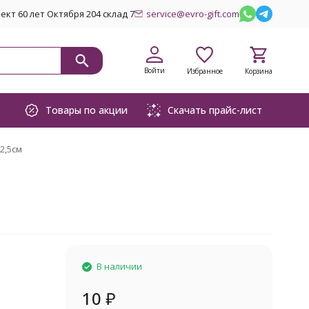
кт 60 лет Октября 204 склад 7
service@evro-gift.com
Войти
Избранное
Корзина
Товары по акции
Скачать прайс-лист
2,5см
В наличии
10
₽