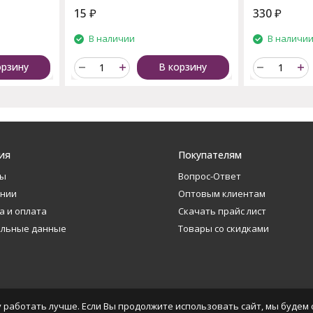
15
₽
330
₽
В наличии
В наличи
орзину
В корзину
ия
Покупателям
ты
Вопрос-Ответ
ании
Оптовым клиентам
а и оплата
Скачать прайс лист
альные данные
Товары со скидками
 работать лучше. Если Вы продолжите использовать сайт, мы будем с