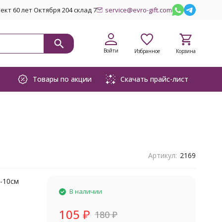
кт 60 лет Октября 204 склад 7
service@evro-gift.com
Войти
Избранное
Корзина
Товары по акции
Скачать прайс-лист
Артикул:
2169
-10см
В наличии
105
₽
180
₽