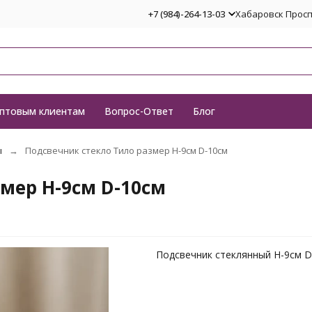
+7 (984)-264-13-03
Хабаровск Проспе
птовым клиентам
Вопрос-Ответ
Блог
ы
Подсвечник cтекло Тило размер H-9см D-10см
мер H-9см D-10см
Подсвечник стеклянный H-9см D