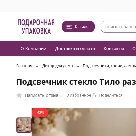
Каталог
О Компании
Доставка и оплата
Контакты
О
Главная
Декор для дома
Подсвечники, свечи, ламп
Подсвечник cтекло Тило раз
Написать отзыв
В избранное
Поделиться
-42%