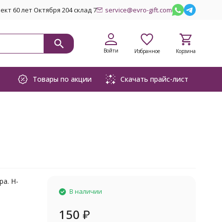
кт 60 лет Октября 204 склад 7
service@evro-gift.com
Войти
Избранное
Корзина
Товары по акции
Скачать прайс-лист
а. H-
В наличии
150
₽