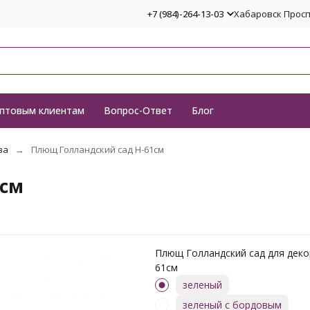
+7 (984)-264-13-03
Хабаровск Проспе
птовым клиентам
Вопрос-Ответ
Блог
ва
Плющ Голландский сад H-61см
1см
Плющ Голландский сад для декор
61см
зеленый
зеленый с бордовым