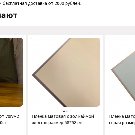
 бесплатная доставка от 2000 рублей.
пают
фт 70г/м2
Пленка матовая с зол.каймой
Пленка мато
10шт
желтая размер 58*58см
серая разме