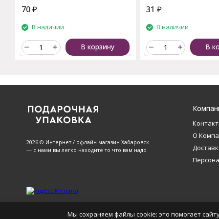
70
₽
31
₽
В наличии
В наличии
В корзину
В к
Компан
Контак
О Комп
2026 © Интернет / офлайн магазин Хабаровск
Доставк
— с нами вы легко находите то что вам надо
Персон
Мы сохраняем файлы cookie: это помогает сайту