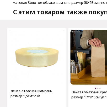
матовая Золотое облако шампань размер 58*58см», но и
C этим товаром также поку
Лента атласная шампань
Пакет бумажный кра
размер 1,5см*23м
размер 17*8*5см уп 