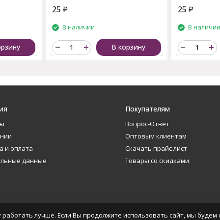
25
₽
25
₽
В наличии
В наличи
орзину
В корзину
ия
Покупателям
ты
Вопрос-Ответ
ании
Оптовым клиентам
а и оплата
Скачать прайс лист
альные данные
Товары со скидками
 работать лучше. Если Вы продолжите использовать сайт, мы будем с