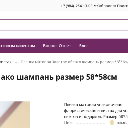
+7 (984)-264-13-03
Хабаровск Проспе
птовым клиентам
Вопрос-Ответ
Блог
листах
Пленка матовая Золотое облако шампань размер 58*58с
лако шампань размер 58*58см
Пленка матовая упаковочная
флористическая в листах для у
цветов и подарков. Размер 58*
Цвет
шамп