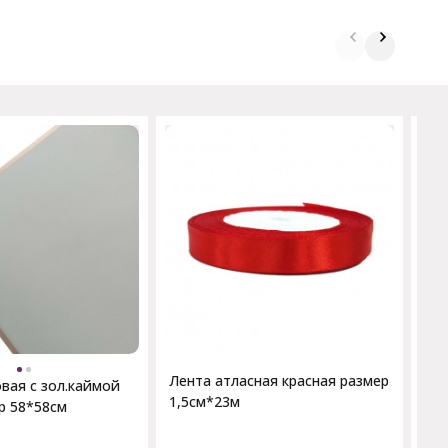
Лен
ра
Лента атласная красная размер
вая с зол.каймой
1,5см*23м
р 58*58см