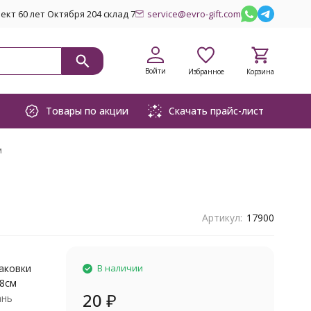
кт 60 лет Октября 204 склад 7
service@evro-gift.com
Войти
Избранное
Корзина
Товары по акции
Скачать прайс-лист
м
Артикул:
17900
паковки
В наличии
58см
20
₽
ань