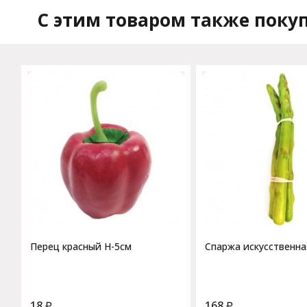
C этим товаром также поку
Перец красный H-5см
Спаржа искусственна
18
₽
168
₽