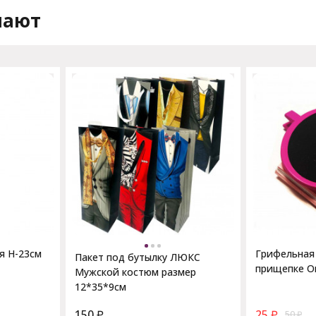
пают
я H-23см
Грифельная
Пакет под бутылку ЛЮКС
прищепке О
Мужской костюм размер
12*35*9см
150
₽
25
₽
50
₽