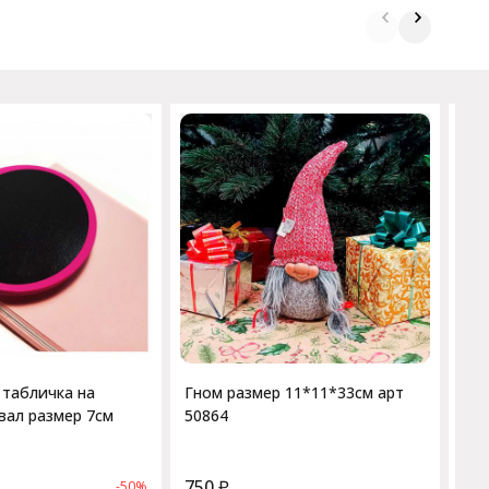
Гно
50
 табличка на
Гном размер 11*11*33см арт
вал размер 7см
50864
750
₽
1 
-50%