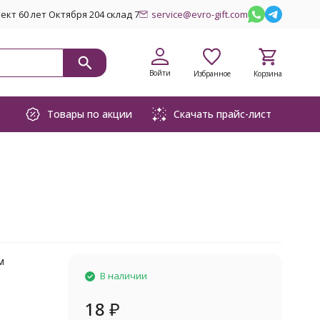
кт 60 лет Октября 204 склад 7
service@evro-gift.com
Войти
Избранное
Корзина
Товары по акции
Скачать прайс-лист
м
В наличии
18
₽