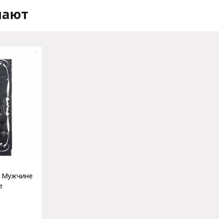
пают
т