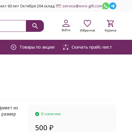
кт 60 лет Октября 204 склад 7
service@evro-gift.com
Войти
Избранное
Корзина
Товары по акции
Скачать прайс-лист
Привет из
 размер
В наличии
500
₽