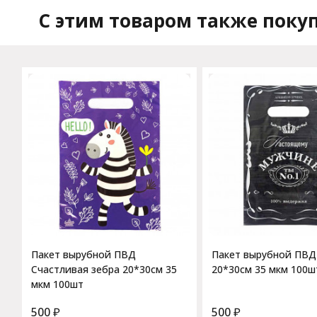
C этим товаром также поку
Пакет вырубной ПВД
Пакет вырубной ПВД Мужчине
Счастливая зебра 20*30см 35
20*30см 35 мкм 100ш
мкм 100шт
500
₽
500
₽