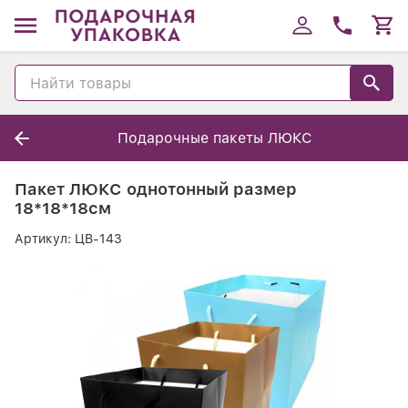
Подарочные пакеты ЛЮКС
Пакет ЛЮКС однотонный размер
18*18*18см
Артикул:
ЦВ-143