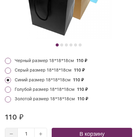
Черный размер 18*18*18см
110
₽
Серый размер 18*18*18см
110
₽
Синий размер 18*18*18см
110
₽
Голубой размер 18*18*18см
110
₽
Золотой размер 18*18*18см
110
₽
110
₽
В корзину