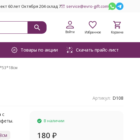
кт 60 лет Октября 204 склад 7
service@evro-gift.com
Войти
Избранное
Корзина
Товары по акции
Скачать прайс-лист
*53*18см
Артикул:
D108
 с
нфеты.
В наличии
180
₽
8см