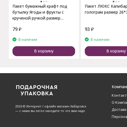
Пакет бумажный крафт под
Пакет ЛЮКС Капиба
бутылку Ягоды и фрукты с
голограм размер 26*
крученой ручкой размер
12*8*33см
79
₽
93
₽
В наличии
В наличии
В корзину
В корзину
Компан
Контак
О Комп
2026 © Интернет / офлайн магазин Хабаровск
Доставк
— с нами вы легко находите то что вам надо
Персон