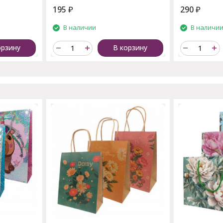
195
₽
290
₽
В наличии
В наличи
орзину
В корзину
пают