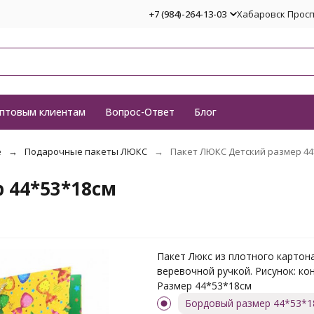
+7 (984)-264-13-03
Хабаровск Проспе
птовым клиентам
Вопрос-Ответ
Блог
е
Подарочные пакеты ЛЮКС
Пакет ЛЮКС Детский размер 44
 44*53*18см
Пакет Люкс из плотного картона
веревочной ручкой. Рисунок: ко
Размер 44*53*18см
Бордовый размер 44*53*1