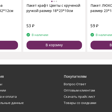
ра
Пакет крафт Цветы с крученой
Пакет ЛЮКС
32*12см
ручкой размер 18*23*10см
размер 23*
53
₽
59
₽
В наличии
В наличи
В корзину
В
ия
Покупателям
ты
Вопрос-Ответ
ании
Оптовым клиентам
а и оплата
Скачать прайс лист
альные данные
Товары со скидками