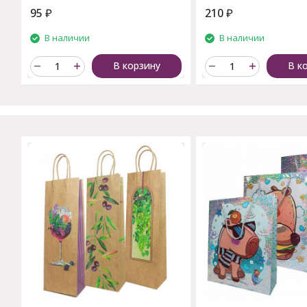
95
₽
210
₽
В наличии
В наличии
В корзину
В к
C этим товаром также поку