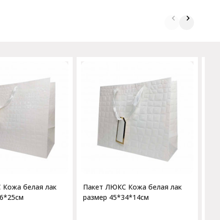
Па
ра
 Кожа белая лак
Пакет ЛЮКС Кожа белая лак
46*25см
размер 45*34*14см