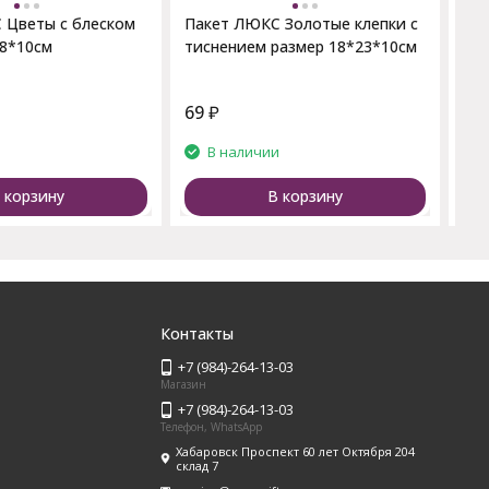
 Цветы с блеском
Пакет ЛЮКС Золотые клепки с
18*10см
тиснением размер 18*23*10см
69
₽
28
и
В наличии
 корзину
В корзину
Контакты
+7 (984)-264-13-03
Магазин
+7 (984)-264-13-03
Телефон, WhatsApp
Хабаровск Проспект 60 лет Октября 204
склад 7