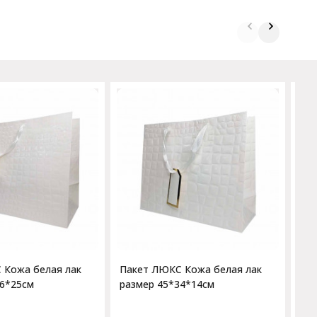
Па
ра
 Кожа белая лак
Пакет ЛЮКС Кожа белая лак
46*25см
размер 45*34*14см