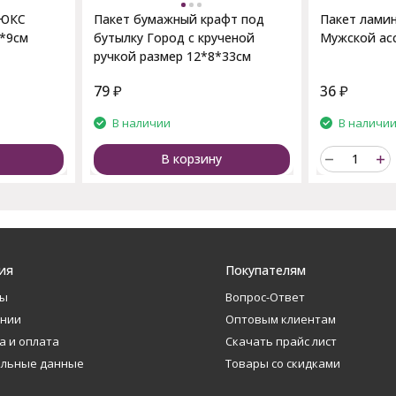
ЛЮКС
Пакет бумажный крафт под
Пакет лами
6*9см
бутылку Город с крученой
Мужской ас
ручкой размер 12*8*33см
79
₽
36
₽
В наличии
В наличи
В корзину
ия
Покупателям
ты
Вопрос-Ответ
ании
Оптовым клиентам
а и оплата
Скачать прайс лист
альные данные
Товары со скидками