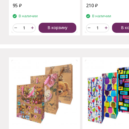
95
₽
210
₽
В наличии
В наличии
В корзину
В к
C этим товаром также поку