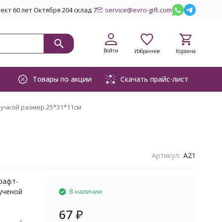
кт 60 лет Октября 204 склад 7
service@evro-gift.com
Войти
Избранное
Корзина
Товары по акции
Скачать прайс-лист
ручкой размер 25*31*11см
Артикул:
А21
рафт-
рученой
В наличии
67
₽