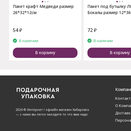
Пакет крафт Медведи размер
Пакет под бутылку 
26*32*12см
Бокалы размер 12*3
54
₽
72
₽
В наличии
В наличии
В корзину
В корзину
Компан
Контак
О Комп
2026 © Интернет / офлайн магазин Хабаровск
Доставк
— с нами вы легко находите то что вам надо
Персон