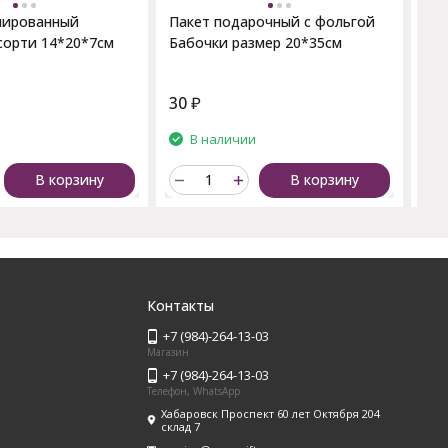
нированный
Пакет подарочный с фольгой
сорти 14*20*7см
Бабочки размер 20*35см
30
₽
68
и
В наличии
В корзину
В корзину
Контакты
+7 (984)-264-13-03
Магазин
+7 (984)-264-13-03
Телефон, WhatsApp
Хабаровск Проспект 60 лет Октября 204
склад 7