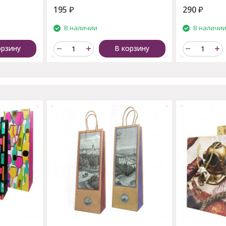
195
₽
290
₽
В наличии
В наличи
орзину
В корзину
пают