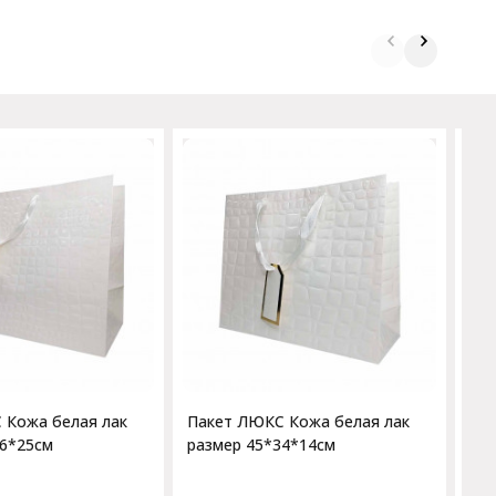
Па
ра
 Кожа белая лак
Пакет ЛЮКС Кожа белая лак
46*25см
размер 45*34*14см