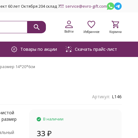
кт 60 лет Октября 204 склад 7
service@evro-gift.com
Войти
Избранное
Корзина
Товары по акции
Скачать прайс-лист
 размер 14*20*6см
Артикул:
L146
 чистой
й размер
В наличии
33
₽
альный