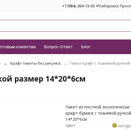
+7 (984)-264-13-03
Хабаровск Проспе
птовым клиентам
Вопрос-Ответ
Блог
е
Крафт пакеты без рисунка
Пакет крафт с тканевой ручкой
кой размер 14*20*6см
Пакет из плотной экологически
крафт-бумаги с тканевой ручко
14*20*6см
Цвет
натур