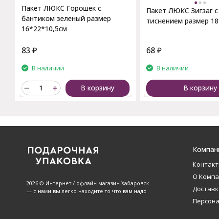
Пакет ЛЮКС Горошек с
Пакет ЛЮКС Зигзаг 
бантиком зеленый размер
тиснением размер 1
16*22*10,5см
83
₽
68
₽
В наличии
В наличии
В корзину
В корзину
Компан
Контак
О Комп
2026 © Интернет / офлайн магазин Хабаровск
Доставк
— с нами вы легко находите то что вам надо
Персон