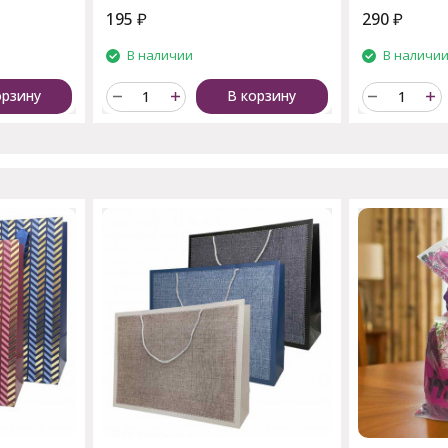
195
₽
290
₽
В наличии
В наличи
орзину
В корзину
пают