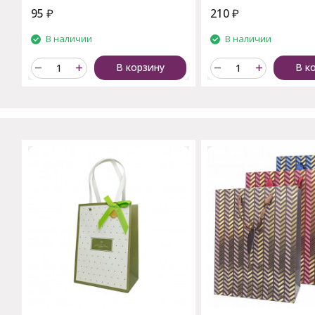
95
₽
210
₽
В наличии
В наличии
В корзину
В к
C этим товаром также поку