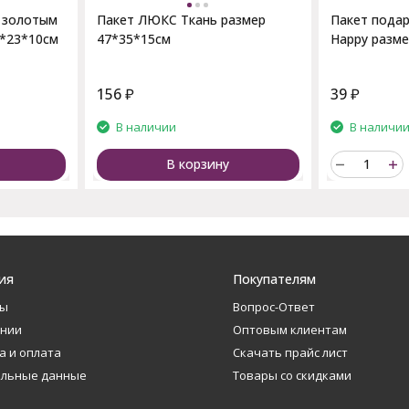
с золотым
Пакет ЛЮКС Ткань размер
Пакет пода
8*23*10см
47*35*15см
Happy разме
156
₽
39
₽
В наличии
В наличи
В корзину
ия
Покупателям
ты
Вопрос-Ответ
ании
Оптовым клиентам
а и оплата
Скачать прайс лист
альные данные
Товары со скидками