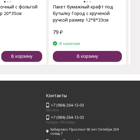
рочный с фольгой
Пакет бумажный крафт под
р 20*35см
бутылку Город с крученой
ручкой размер 12*8*33см
79
₽
82
и
В наличии
В корзину
В корзину
Контакты
+7 (984)-264-13-03
Магазин
+7 (984)-264-13-03
Телефон, WhatsApp
Хабаровск Проспект 60 лет Октября 204
склад 7