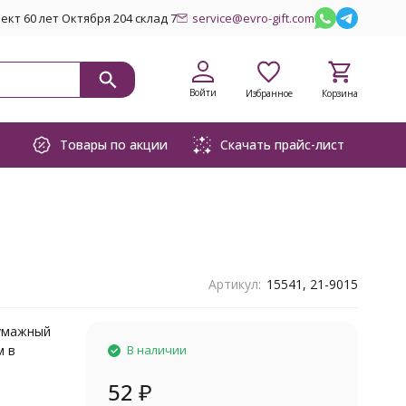
кт 60 лет Октября 204 склад 7
service@evro-gift.com
Войти
Избранное
Корзина
Товары по акции
Скачать прайс-лист
Артикул:
15541, 21-9015
бумажный
м в
В наличии
52
₽