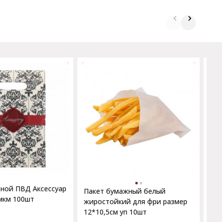
Па
с п
25*
бной ПВД Аксессуар
Пакет бумажный белый
мкм 100шт
жиростойкий для фри размер
12*10,5см уп 10шт