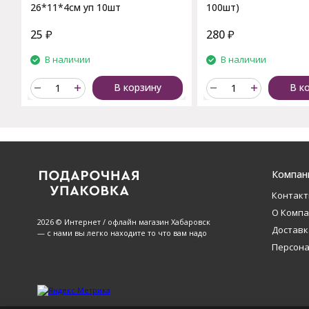
26*11*4см уп 10шт
100шт)
25
₽
280
₽
В наличии
В наличии
В корзину
В к
Компан
Контак
О Комп
2026 © Интернет / офлайн магазин Хабаровск
Доставк
— с нами вы легко находите то что вам надо
Персон