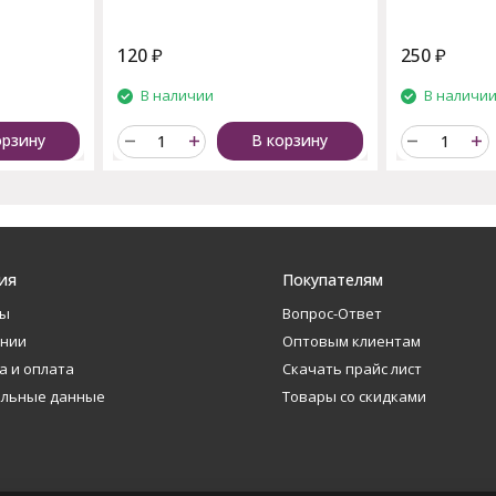
120
₽
250
₽
В наличии
В наличи
орзину
В корзину
ия
Покупателям
ты
Вопрос-Ответ
ании
Оптовым клиентам
а и оплата
Скачать прайс лист
альные данные
Товары со скидками