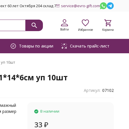
кт 60 лет Октября 204 склад 7
service@evro-gift.com
Войти
Избранное
Корзина
Товары по акции
Скачать прайс-лист
 уп 10шт
1*14*6см уп 10шт
Артикул:
07102
бумажный
м размер
В наличии
33
₽