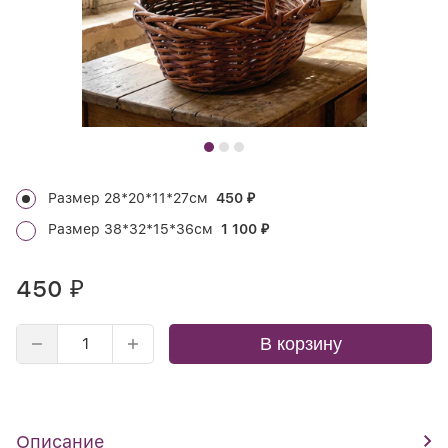
Размер 28*20*11*27см
450
₽
Размер 38*32*15*36см
1 100
₽
450
₽
В корзину
Описание