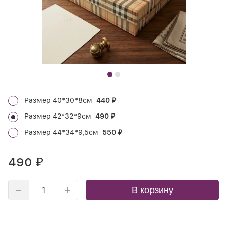
Размер 40*30*8см
440
₽
Размер 42*32*9см
490
₽
Размер 44*34*9,5см
550
₽
490
₽
В корзину