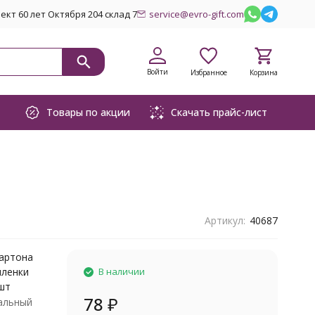
кт 60 лет Октября 204 склад 7
service@evro-gift.com
Войти
Избранное
Корзина
Товары по акции
Скачать прайс-лист
Артикул:
40687
картона
пленки
В наличии
шт
78
₽
альный