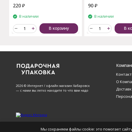
220
₽
90
₽
В наличии
В наличии
В корзину
В к
Компан
Контак
О Комп
2026 © Интернет / офлайн магазин Хабаровск
Доставк
— с нами вы легко находите то что вам надо
Персон
Мы сохраняем файлы cookie: это помогает сайту