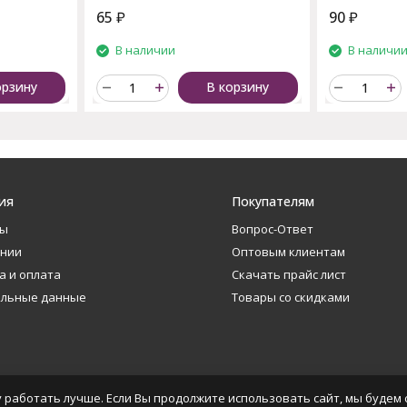
65
₽
90
₽
В наличии
В наличи
орзину
В корзину
ия
Покупателям
ты
Вопрос-Ответ
ании
Оптовым клиентам
а и оплата
Скачать прайс лист
альные данные
Товары со скидками
 работать лучше. Если Вы продолжите использовать сайт, мы будем с