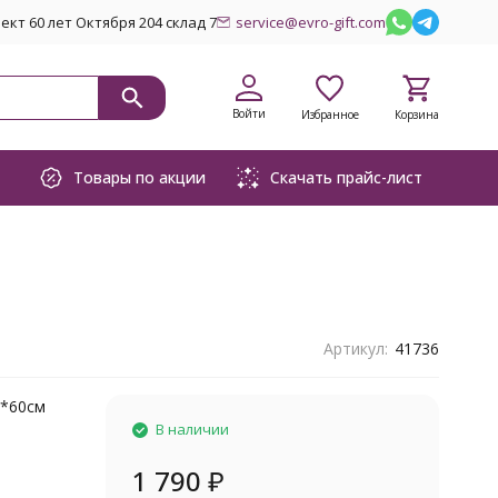
кт 60 лет Октября 204 склад 7
service@evro-gift.com
Войти
Избранное
Корзина
Товары по акции
Скачать прайс-лист
Артикул:
41736
0*60см
В наличии
1 790
₽