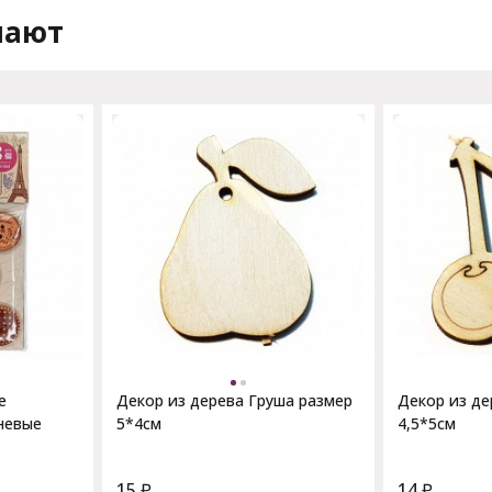
пают
е
Декор из дерева Груша размер
Декор из де
невые
5*4см
4,5*5см
15
₽
14
₽