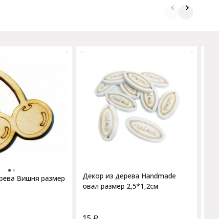
Дек
7с
Декор из дерева Handmade
рева Вишня размер
овал размер 2,5*1,2см
15
₽
14