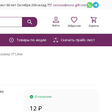
кт 60 лет Октября 204 склад 7
service@evro-gift.com
Войти
Избранное
Корзина
Товары по акции
Скачать прайс-лист
азмер 3*1,8см
ево
В наличии
12
₽