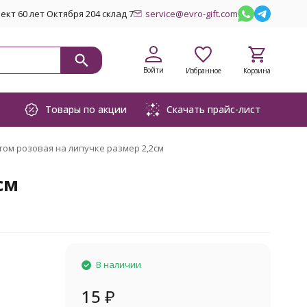
кт 60 лет Октября 204 склад 7
service@evro-gift.com
Войти
Избранное
Корзина
Товары по акции
Скачать прайс-лист
ом розовая на липучке размер 2,2см
см
В наличии
15
₽