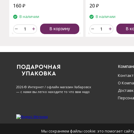
160
₽
20
₽
В наличии
В наличии
В корзину
В к
Компан
Контак
О Комп
2026 © Интернет / офлайн магазин Хабаровск
Доставк
— с нами вы легко находите то что вам надо
Персон
Мы сохраняем файлы cookie: это помогает сайту