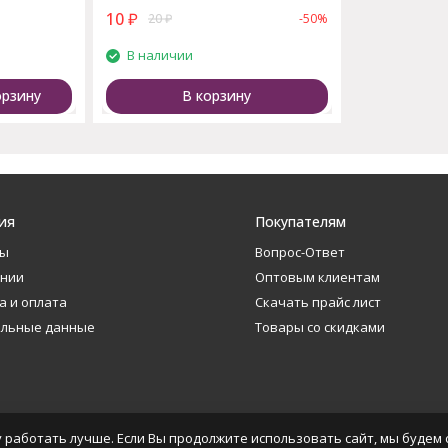
10
₽
20
₽
-50%
В наличии
орзину
В корзину
ия
Покупателям
ты
Вопрос-Ответ
ании
Оптовым клиентам
а и оплата
Скачать прайс лист
альные данные
Товары со скидками
 работать лучше. Если Вы продолжите использовать сайт, мы будем с