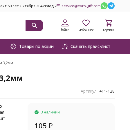
кт 60 лет Октября 204 склад 7
service@evro-gift.com
Войти
Избранное
Корзина
Товары по акции
Скачать прайс-лист
м 3,2мм
 3,2мм
Артикул:
411-128
о
ая
В наличии
1шт
105
₽