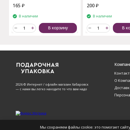
165
₽
200
₽
В наличии
В наличии
В корзину
В к
Компан
Контак
О Комп
2026 © Интернет / офлайн магазин Хабаровск
Доставк
— с нами вы легко находите то что вам надо
Персон
Мы сохраняем файлы cookie: это помогает сайту